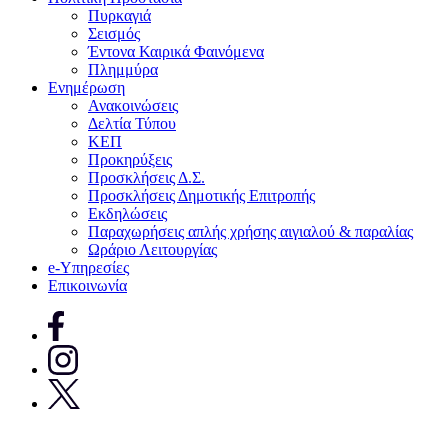
Πυρκαγιά
Σεισμός
Έντονα Καιρικά Φαινόμενα
Πλημμύρα
Ενημέρωση
Ανακοινώσεις
Δελτία Τύπου
ΚΕΠ
Προκηρύξεις
Προσκλήσεις Δ.Σ.
Προσκλήσεις Δημοτικής Επιτροπής
Εκδηλώσεις
Παραχωρήσεις απλής χρήσης αιγιαλού & παραλίας
Ωράριο Λειτουργίας
e-Υπηρεσίες
Επικοινωνία