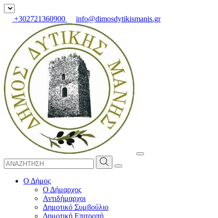
+302721360900
info@dimosdytikismanis.gr
Ο Δήμος
Ο Δήμαρχος
Αντιδήμαρχοι
Δημοτικό Συμβούλιο
Δημοτική Επιτροπή