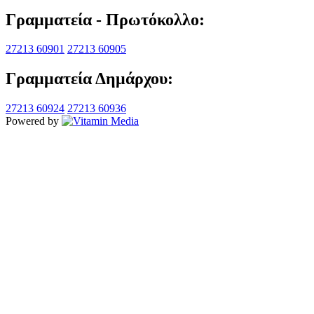
Γραμματεία - Πρωτόκολλο:
27213 60901
27213 60905
Γραμματεία Δημάρχου:
27213 60924
27213 60936
Powered by