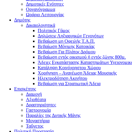
Δημοτικές Ενότητες
Οργανόγραμμα
Ωράριο Λειτουργίας
Δημότης
Δικαιολογητικά
Πολιτικός Γάμος
Δηλώσεις Ληξιαρχικών Γεγονότων
Βεβαίωση μη Οφειλής Τ.Α.Π.
Βεβαίωση Μόνιμης Κατοικίας
Βεβαίωση Για Πλάτος Δρόμου
Βεβαίωση εντός οικισμού ή εντός ζώνης 800μ.
Άδειες Εγκατάστασης Καταστημάτων Υγειονομικ
Κατάληψη Κοινόχρηστου Χώρου
Χορήγηση – Ανανέωση Άδειας Μουσικής
Ηλεκτροδότηση Ακινήτου
Βεβαίωση για Στρατιωτική Άδεια
Επισκέπτης
Διαμονή
Αξιοθέατα
Δραστηριότητες
Γαστρονομία
Παραλίες της Δυτικής Μάνης
Μοναστήρια
Ταΰγετος
Πολιτική Προστασία