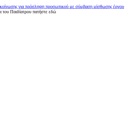
νακοίνωσης για πρόσληψη προσωπικού με σύμβαση μίσθωσης έργου
ητα του Παιδίατρου πατήστε εδώ