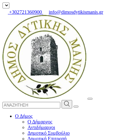
+302721360900
info@dimosdytikismanis.gr
Ο Δήμος
Ο Δήμαρχος
Αντιδήμαρχοι
Δημοτικό Συμβούλιο
Δημοτική Επιτροπή