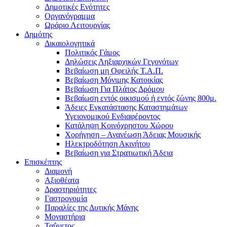
Δημοτικές Ενότητες
Οργανόγραμμα
Ωράριο Λειτουργίας
Δημότης
Δικαιολογητικά
Πολιτικός Γάμος
Δηλώσεις Ληξιαρχικών Γεγονότων
Βεβαίωση μη Οφειλής Τ.Α.Π.
Βεβαίωση Μόνιμης Κατοικίας
Βεβαίωση Για Πλάτος Δρόμου
Βεβαίωση εντός οικισμού ή εντός ζώνης 800μ.
Άδειες Εγκατάστασης Καταστημάτων
Υγειονομικού Ενδιαφέροντος
Κατάληψη Κοινόχρηστου Χώρου
Χορήγηση – Ανανέωση Άδειας Μουσικής
Ηλεκτροδότηση Ακινήτου
Βεβαίωση για Στρατιωτική Άδεια
Επισκέπτης
Διαμονή
Αξιοθέατα
Δραστηριότητες
Γαστρονομία
Παραλίες της Δυτικής Μάνης
Μοναστήρια
Ταΰγετος