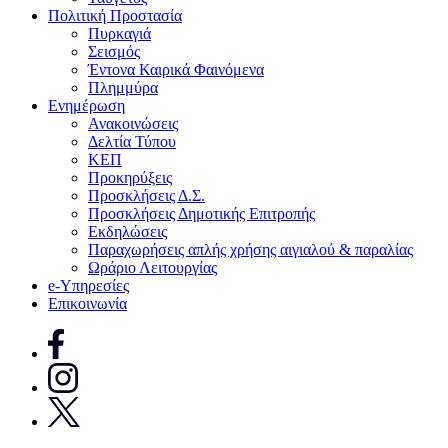
Πολιτική Προστασία
Πυρκαγιά
Σεισμός
Έντονα Καιρικά Φαινόμενα
Πλημμύρα
Ενημέρωση
Ανακοινώσεις
Δελτία Τύπου
ΚΕΠ
Προκηρύξεις
Προσκλήσεις Δ.Σ.
Προσκλήσεις Δημοτικής Επιτροπής
Εκδηλώσεις
Παραχωρήσεις απλής χρήσης αιγιαλού & παραλίας
Ωράριο Λειτουργίας
e-Υπηρεσίες
Επικοινωνία