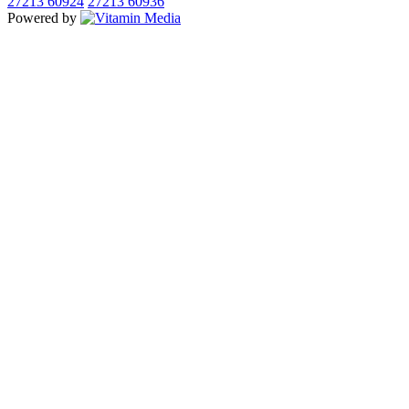
27213 60924
27213 60936
Powered by