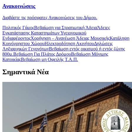
Ανακοινώσεις
Διαβάστε τις πρόσφατες Ανακοινώσεις του Δήμου.
Πολιτικός Γάμος
Βεβαίωση για Στρατιωτική Άδεια
Άδειες
Εγκατάστασης Καταστημάτων Υγειονομικού
Ενδιαφέροντος
Χορήγηση – Ανανέωση Άδειας Μουσικής
Κατάληψη
Κοινόχρηστου Χώρου
Ηλεκτροδότηση Ακινήτου
Δηλώσεις
Ληξιαρχικών Γεγονότων
Βεβαίωση εντός οικισμού ή εντός ζώνης
800μ.
Βεβαίωση Για Πλάτος Δρόμου
Βεβαίωση Μόνιμης
Κατοικίας
Βεβαίωση μη Οφειλής Τ.Α.Π.
Σημαντικά Νέα