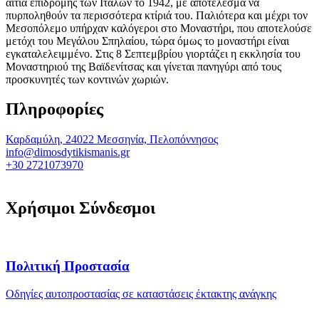
αιτία επιδρομής των Ιταλών το 1942, με αποτέλεσμα να
πυρποληθούν τα περισσότερα κτίριά του. Παλιότερα και μέχρι τον
Μεσοπόλεμο υπήρχαν καλόγεροι στο Μοναστήρι, που αποτελούσε
μετόχι του Μεγάλου Σπηλαίου, τώρα όμως το μοναστήρι είναι
εγκαταλελειμμένο. Στις 8 Σεπτεμβρίου γιορτάζει η εκκλησία του
Μοναστηριού της Βαϊδενίτσας και γίνεται πανηγύρι από τους
προσκυνητές των κοντινών χωριών.
Πληροφορίες
Καρδαμύλη, 24022 Μεσσηνία, Πελοπόννησος
info@dimosdytikismanis.gr
+30 2721073970
Χρήσιμοι Σύνδεσμοι
Πολιτική Προστασία
Οδηγίες αυτοπροστασίας σε καταστάσεις έκτακτης ανάγκης