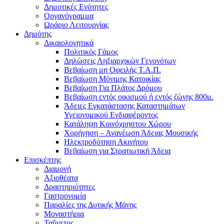
Δημοτικές Ενότητες
Οργανόγραμμα
Ωράριο Λειτουργίας
Δημότης
Δικαιολογητικά
Πολιτικός Γάμος
Δηλώσεις Ληξιαρχικών Γεγονότων
Βεβαίωση μη Οφειλής Τ.Α.Π.
Βεβαίωση Μόνιμης Κατοικίας
Βεβαίωση Για Πλάτος Δρόμου
Βεβαίωση εντός οικισμού ή εντός ζώνης 800μ.
Άδειες Εγκατάστασης Καταστημάτων
Υγειονομικού Ενδιαφέροντος
Κατάληψη Κοινόχρηστου Χώρου
Χορήγηση – Ανανέωση Άδειας Μουσικής
Ηλεκτροδότηση Ακινήτου
Βεβαίωση για Στρατιωτική Άδεια
Επισκέπτης
Διαμονή
Αξιοθέατα
Δραστηριότητες
Γαστρονομία
Παραλίες της Δυτικής Μάνης
Μοναστήρια
Ταΰγετος