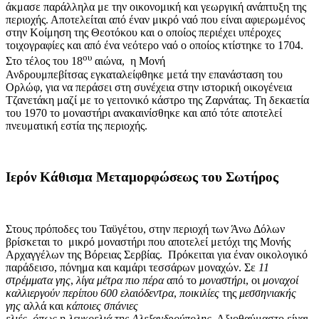
άκμασε παράλληλα με την οικονομική και γεωργική ανάπτυξη της
περιοχής. Αποτελείται από έναν μικρό ναό που είναι αφιερωμένος
στην Κοίμηση της Θεοτόκου και ο οποίος περιέχει υπέροχες
τοιχογραφίες και από ένα νεότερο ναό ο οποίος κτίστηκε το 1704.
ου
Στο τέλος του 18
αιώνα, η Μονή
Ανδρουμπεβίτσας εγκαταλείφθηκε μετά την επανάσταση του
Ορλώφ, για να περάσει στη συνέχεια στην ιστορική οικογένεια
Τζανετάκη μαζί με το γειτονικό κάστρο της Ζαρνάτας. Τη δεκαετία
του 1970 το μοναστήρι ανακαινίσθηκε και από τότε αποτελεί
πνευματική εστία της περιοχής.
Ιερόν Κάθισμα Μεταμορφώσεως του Σωτήρος
Στους πρόποδες του Ταϋγέτου, στην περιοχή των Άνω Δόλων
βρίσκεται το μικρό μοναστήρι που αποτελεί μετόχι της Μονής
Αρχαγγέλων της Βόρειας Σερβίας. Πρόκειται για έναν οικολογικό
παράδεισο, πόνημα και καμάρι τεσσάρων μοναχών. Σε
11
στρέμματα γης
,
λίγα μέτρα πιο πέρα
από το
μοναστήρι
, οι
μοναχοί
καλλιεργούν περίπου 600 ελαιόδεντρα
,
ποικιλίες
της
μεσσηνιακής
γης
αλλά και
κάποιες σπάνιες
ελιές
,
όπως
η
λευκοελιά
της
Αλεξανδρούπολης
. Αξιοθαύμαστο είναι