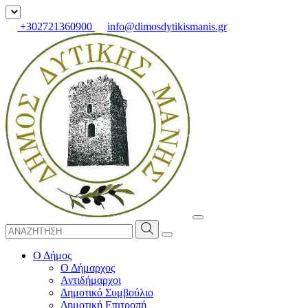
+302721360900
info@dimosdytikismanis.gr
Ο Δήμος
Ο Δήμαρχος
Αντιδήμαρχοι
Δημοτικό Συμβούλιο
Δημοτική Επιτροπή