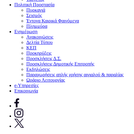
Πολιτική Προστασία
Πυρκαγιά
Σεισμός
Έντονα Καιρικά Φαινόμενα
Πλημμύρα
Ενημέρωση
Ανακοινώσεις
Δελτία Τύπου
ΚΕΠ
Προκηρύξεις
Προσκλήσεις Δ.Σ.
Προσκλήσεις Δημοτικής Επιτροπής
Εκδηλώσεις
Παραχωρήσεις απλής χρήσης αιγιαλού & παραλίας
Ωράριο Λειτουργίας
e-Υπηρεσίες
Επικοινωνία