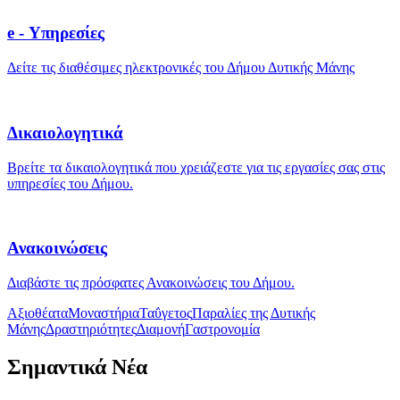
e - Υπηρεσίες
Δείτε τις διαθέσιμες ηλεκτρονικές του Δήμου Δυτικής Μάνης
Δικαιολογητικά
Βρείτε τα δικαιολογητικά που χρειάζεστε για τις εργασίες σας στις
υπηρεσίες του Δήμου.
Ανακοινώσεις
Διαβάστε τις πρόσφατες Ανακοινώσεις του Δήμου.
Αξιοθέατα
Μοναστήρια
Ταΰγετος
Παραλίες της Δυτικής
Μάνης
Δραστηριότητες
Διαμονή
Γαστρονομία
Σημαντικά Νέα