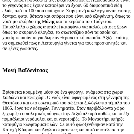
το γεγονός πως έχουν καταφέρει να έχουν 60 διαφορετικά είδη
ελιάς, από τα 100 που υπάρχουν. Στην μονή καλλιεργούνται επίσης
δέντρα, φυτά, βότανα και σπόροι που είναι υπό εξαφάνιση, όπως το
νόστιμο σκόρδο της Μάνης και τα κεράσια του Ταΰγετου.
Παράλληλα ο χώρος αποτελεί καταφύγιο για παλιές ράτσες ζώων
όπως το σκυριανό αλογάκι, το σκωτσέζικο πόνι τα οποία και
χρησιμοποιούνται για δωρεάν θεραπευτική ιππασία. Αξίζει επίσης
να σημειωθεί πως η Λειτουργία γίνεται για τους προσκυνητές και
σε ξένες γλώσσες.
Μονή Βαϊδενίτσας
Βρίσκεται κρυμμένη μέσα σε ένα φαράγγι, ανάμεσα στα χωριά
Σαϊδώνα και Εξωχώρι. Ο ναός είναι αφιερωμένος στη γέννηση της
Θεοτόκου και στο εσωτερικό του σώζεται ξυλόγλυπτο τέμπλο του
1865, έργο των αδερφών Γεννηματέα. Στον περιβάλλοντα χώρο
ξεχωρίζει ο πολεμικός πύργος στην δεξιά πλευρά καθώς και οι έξι
παμπάλαιοι νερόμυλοι και οι νεροτριβές. Το Μοναστήρι υπήρξε
καταφύγιο κλεφταρματωλών. Σε αυτό φιλοξενήθηκαν κατά την
Κατοχή Κύπριοι και Άγγλοι στρατιώτες και αυτό αποτέλεσε την