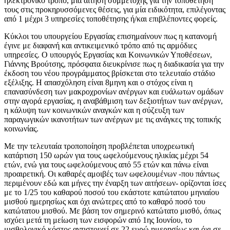
ηλεκτρονικό τρόπο, μία αίτηση συμμετοχής για την τοποθέτησή
τους στις προκηρυσσόμενες θέσεις, για μία ειδικότητα, επιλέγοντας
από 1 μέχρι 3 υπηρεσίες τοποθέτησης ή/και επιβλέποντες φορείς.
Κύκλοι του υπουργείου Εργασίας επισημαίνουν πως η κατανομή
έγινε με διαφανή και αντικειμενικό τρόπο από τις αρμόδιες
υπηρεσίες. Ο υπουργός Εργασίας και Κοινωνικών Υποθέσεων,
Γιάννης Βρούτσης, πρόσφατα διευκρίνισε πως η διαδικασία για την
έκδοση του νέου προγράμματος βρίσκεται στο τελευταίο στάδιο
εξέλιξης. Η απασχόληση είναι 8μηνη και ο στόχος είναι η
επανασύνδεση των μακροχρονίων ανέργων και ευάλωτων ομάδων
στην αγορά εργασίας, η αναβάθμιση των δεξιοτήτων των ανέργων,
η κάλυψη των κοινωνικών αναγκών και η σύζευξη των
παραγωγικών ικανοτήτων των ανέργων με τις ανάγκες της τοπικής
κοινωνίας.
Με την τελευταία τροποποίηση προβλέπεται υποχρεωτική
κατάρτιση 150 ωρών για τους ωφελούμενους ηλικίας μέχρι 54
ετών, ενώ για τους ωφελούμενους από 55 ετών και πάνω είναι
προαιρετική. Οι καθαρές αμοιβές των ωφελουμένων -που πάντως
περιμένουν εδώ και μήνες την έναρξη των αιτήσεων- ορίζονται ίσες
με το 1/25 του καθαρού ποσού του εκάστοτε κατώτατου μηνιαίου
μισθού ημερησίως και όχι ανώτερες από το καθαρό ποσό του
κατώτατου μισθού. Με βάση τον σημερινό κατώτατο μισθό, όπως
ισχύει μετά τη μείωση των εισφορών από 1ης Ιουνίου, το
μισθολογικό κόστος αντιστοιχεί σε 22 ευρώ ημερησίως και όχι σε