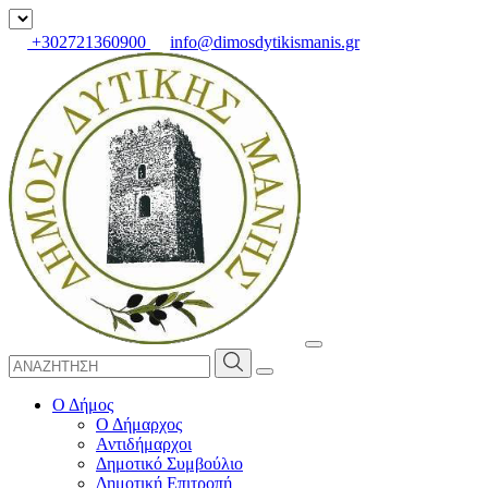
+302721360900
info@dimosdytikismanis.gr
Ο Δήμος
Ο Δήμαρχος
Αντιδήμαρχοι
Δημοτικό Συμβούλιο
Δημοτική Επιτροπή