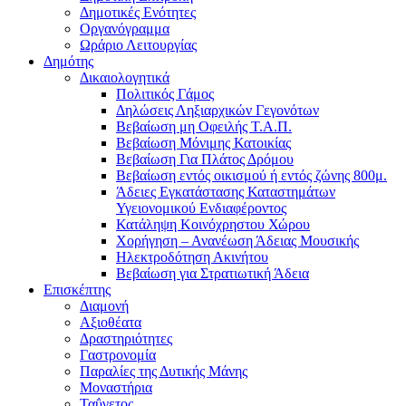
Δημοτικές Ενότητες
Οργανόγραμμα
Ωράριο Λειτουργίας
Δημότης
Δικαιολογητικά
Πολιτικός Γάμος
Δηλώσεις Ληξιαρχικών Γεγονότων
Βεβαίωση μη Οφειλής Τ.Α.Π.
Βεβαίωση Μόνιμης Κατοικίας
Βεβαίωση Για Πλάτος Δρόμου
Βεβαίωση εντός οικισμού ή εντός ζώνης 800μ.
Άδειες Εγκατάστασης Καταστημάτων
Υγειονομικού Ενδιαφέροντος
Κατάληψη Κοινόχρηστου Χώρου
Χορήγηση – Ανανέωση Άδειας Μουσικής
Ηλεκτροδότηση Ακινήτου
Βεβαίωση για Στρατιωτική Άδεια
Επισκέπτης
Διαμονή
Αξιοθέατα
Δραστηριότητες
Γαστρονομία
Παραλίες της Δυτικής Μάνης
Μοναστήρια
Ταΰγετος