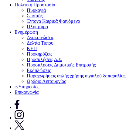
Πολιτική Προστασία
Πυρκαγιά
Σεισμός
Έντονα Καιρικά Φαινόμενα
Πλημμύρα
Ενημέρωση
Ανακοινώσεις
Δελτία Τύπου
ΚΕΠ
Προκηρύξεις
Προσκλήσεις Δ.Σ.
Προσκλήσεις Δημοτικής Επιτροπής
Εκδηλώσεις
Παραχωρήσεις απλής χρήσης αιγιαλού & παραλίας
Ωράριο Λειτουργίας
e-Υπηρεσίες
Επικοινωνία