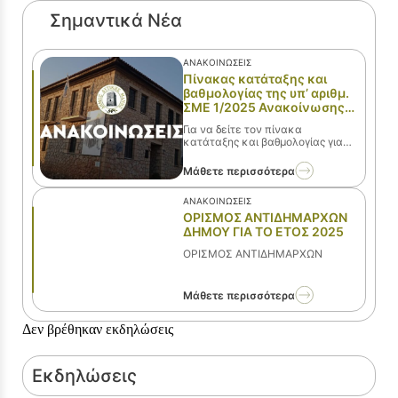
Σημαντικά Νέα
ΑΝΑΚΟΙΝΏΣΕΙΣ
Πίνακας κατάταξης και
βαθμολογίας της υπ’ αριθμ.
ΣΜΕ 1/2025 Ανακοίνωσης
για πρόσληψη προσωπικού
Για να δείτε τον πίνακα
με σύμβαση μίσθωσης
κατάταξης και βαθμολογίας για
έργου
την ειδικότητα του
Παιδίατρου πατήστε εδώ
Μάθετε περισσότερα
ΑΝΑΚΟΙΝΏΣΕΙΣ
ΟΡΙΣΜΟΣ ΑΝΤΙΔΗΜΑΡΧΩΝ
ΔΗΜΟΥ ΓΙΑ ΤΟ ΕΤΟΣ 2025
ΟΡΙΣΜΟΣ ΑΝΤΙΔΗΜΑΡΧΩΝ
Μάθετε περισσότερα
Δεν βρέθηκαν εκδηλώσεις
Εκδηλώσεις