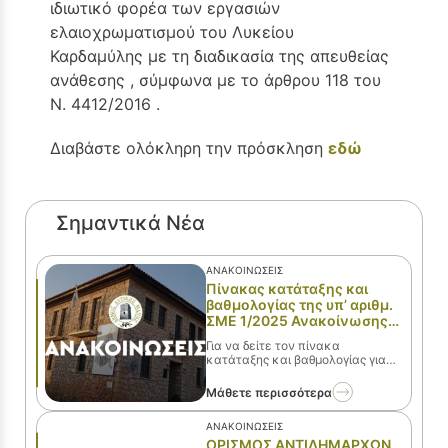
ιδιωτικό φορέα των εργασιών
ελαιοχρωματισμού του Λυκείου
Καρδαμύλης με τη διαδικασία της απευθείας
ανάθεσης , σύμφωνα με το άρθρου 118 του
Ν. 4412/2016 .
Διαβάστε ολόκληρη την πρόσκληση
εδώ
Σημαντικά Νέα
ΑΝΑΚΟΙΝΏΣΕΙΣ
Πίνακας κατάταξης και
βαθμολογίας της υπ’ αριθμ.
ΣΜΕ 1/2025 Ανακοίνωσης
για πρόσληψη προσωπικού
Για να δείτε τον πίνακα
με σύμβαση μίσθωσης
κατάταξης και βαθμολογίας για
έργου
την ειδικότητα του
Παιδίατρου πατήστε εδώ
Μάθετε περισσότερα
ΑΝΑΚΟΙΝΏΣΕΙΣ
ΟΡΙΣΜΟΣ ΑΝΤΙΔΗΜΑΡΧΩΝ